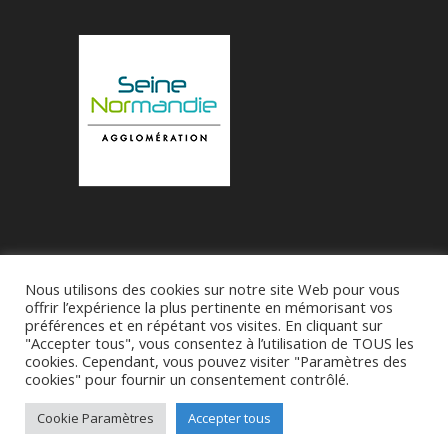
Nous utilisons des cookies sur notre site Web pour vous
Accueil
Municipalité
Le Village de Bueil
offrir l’expérience la plus pertinente en mémorisant vos
préférences et en répétant vos visites. En cliquant sur
Associations
"Accepter tous", vous consentez à l’utilisation de TOUS les
cookies. Cependant, vous pouvez visiter "Paramètres des
cookies" pour fournir un consentement contrôlé.
Réalise par
SDI27 - M Franck-Patrick Roussel
-
CGU
Cookie Paramètres
Accepter tous
-
Politique de confidentialité