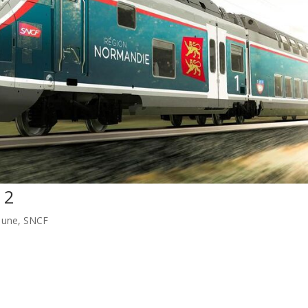
 2
a une
,
SNCF