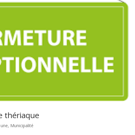
e thériaque
a une
,
Municipalité