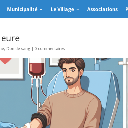
Municipalité
Le Village
Associations
P
 eure
une
,
Don de sang
|
0 commentaires