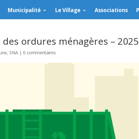
Municipalité
Le Village
Associations
P
e des ordures ménagères – 2025
 une
,
SNA
|
0 commentaires