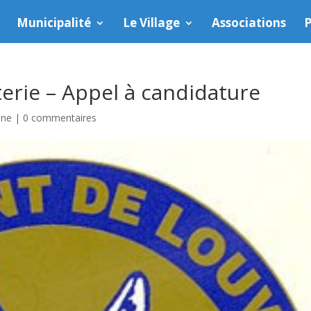
Municipalité
Le Village
Associations
P
erie – Appel à candidature
une
|
0 commentaires