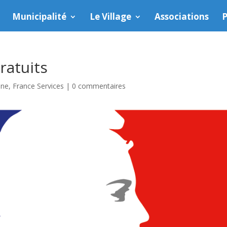
Municipalité
Le Village
Associations
P
ratuits
une
,
France Services
|
0 commentaires