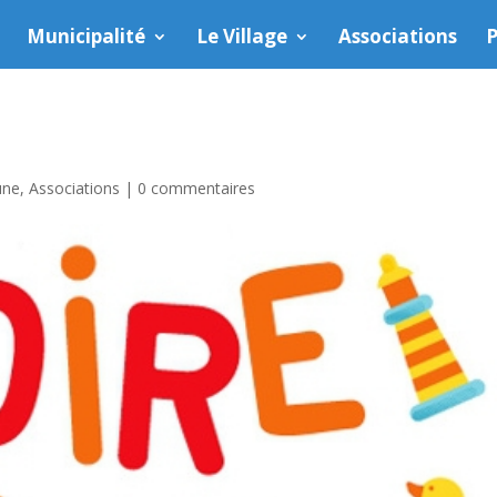
Municipalité
Le Village
Associations
P
une
,
Associations
|
0 commentaires