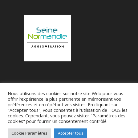
Nous utilisons des cookies sur notre site Web pour vous
Accueil
Municipalité
Le Village de Bueil
offrir l’expérience la plus pertinente en mémorisant vos
préférences et en répétant vos visites. En cliquant sur
Associations
"Accepter tous", vous consentez à l’utilisation de TOUS les
cookies. Cependant, vous pouvez visiter "Paramètres des
cookies" pour fournir un consentement contrôlé.
Réalise par
SDI27 - M Franck-Patrick Roussel
-
CGU
Cookie Paramètres
Accepter tous