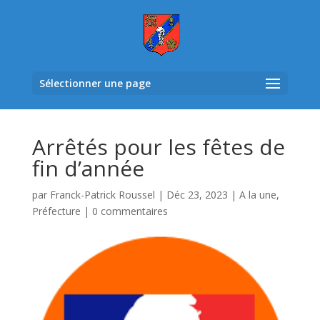
Sélectionner une page
Arrêtés pour les fêtes de
fin d’année
par
Franck-Patrick Roussel
|
Déc 23, 2023
|
A la une
,
Préfecture
|
0 commentaires