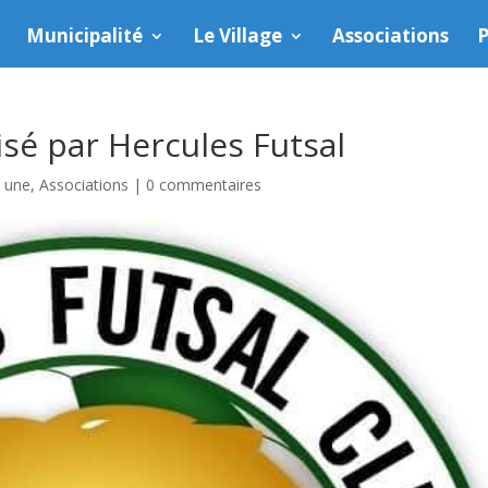
Municipalité
Le Village
Associations
P
sé par Hercules Futsal
a une
,
Associations
|
0 commentaires