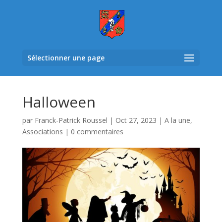
Sélectionner une page
Halloween
par
Franck-Patrick Roussel
|
Oct 27, 2023
|
A la une
,
Associations
|
0 commentaires