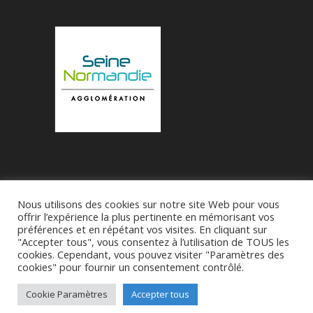
Nous utilisons des cookies sur notre site Web pour vous
Accueil
Municipalité
Le Village de Bueil
offrir l’expérience la plus pertinente en mémorisant vos
préférences et en répétant vos visites. En cliquant sur
Associations
"Accepter tous", vous consentez à l’utilisation de TOUS les
cookies. Cependant, vous pouvez visiter "Paramètres des
cookies" pour fournir un consentement contrôlé.
Réalise par
SDI27 - M Franck-Patrick Roussel
-
CGU
Cookie Paramètres
Accepter tous
-
Politique de confidentialité