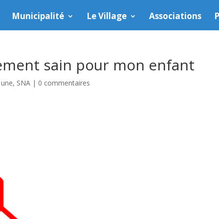
Municipalité
Le Village
Associations
P
nement sain pour mon enfant
a une
,
SNA
|
0 commentaires