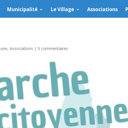
Municipalité
Le Village
Associations
P
a une
,
Associations
|
0 commentaires