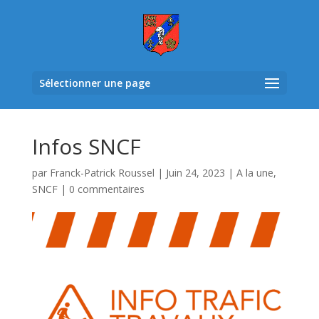
Sélectionner une page
Infos SNCF
par
Franck-Patrick Roussel
|
Juin 24, 2023
|
A la une
,
SNCF
|
0 commentaires