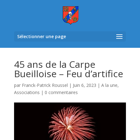
Sélectionner une page
45 ans de la Carpe
Bueilloise – Feu d’artifice
par
Franck-Patrick Roussel
|
Juin 6, 2023
|
A la une
,
Associations
|
0 commentaires