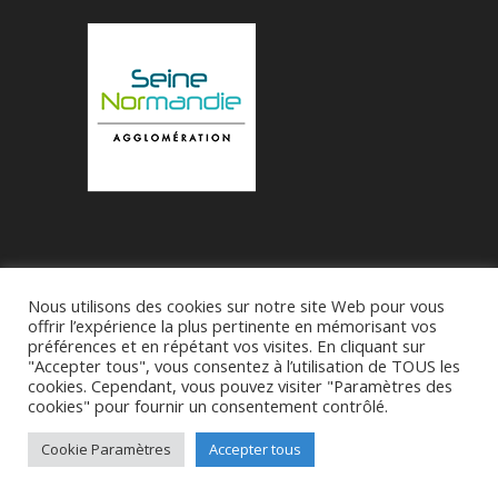
Nous utilisons des cookies sur notre site Web pour vous
Accueil
Municipalité
Le Village de Bueil
offrir l’expérience la plus pertinente en mémorisant vos
préférences et en répétant vos visites. En cliquant sur
Associations
"Accepter tous", vous consentez à l’utilisation de TOUS les
cookies. Cependant, vous pouvez visiter "Paramètres des
cookies" pour fournir un consentement contrôlé.
Réalise par
SDI27 - M Franck-Patrick Roussel
-
CGU
Cookie Paramètres
Accepter tous
-
Politique de confidentialité