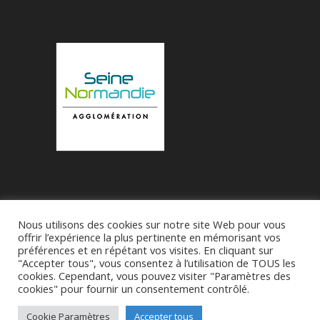
Nous utilisons des cookies sur notre site Web pour vous
Accueil
Municipalité
Le Village de Bueil
offrir l’expérience la plus pertinente en mémorisant vos
préférences et en répétant vos visites. En cliquant sur
Associations
"Accepter tous", vous consentez à l’utilisation de TOUS les
cookies. Cependant, vous pouvez visiter "Paramètres des
cookies" pour fournir un consentement contrôlé.
Réalise par
SDI27 - M Franck-Patrick Roussel
-
CGU
Cookie Paramètres
Accepter tous