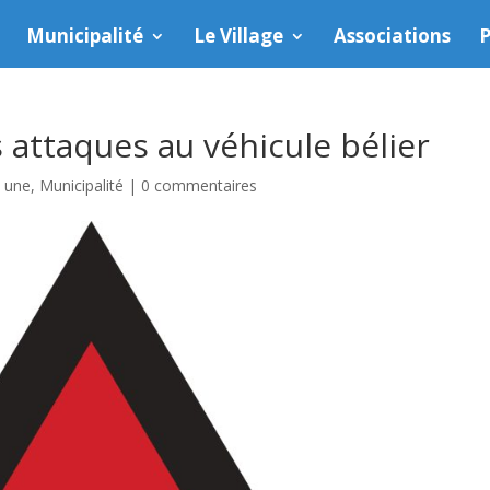
Municipalité
Le Village
Associations
P
 attaques au véhicule bélier
a une
,
Municipalité
|
0 commentaires