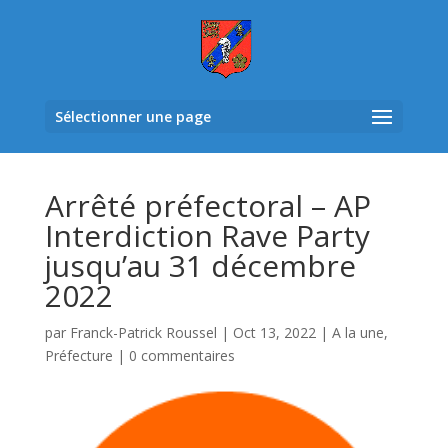
Sélectionner une page
Arrêté préfectoral – AP
Interdiction Rave Party
jusqu’au 31 décembre
2022
par
Franck-Patrick Roussel
|
Oct 13, 2022
|
A la une
,
Préfecture
|
0 commentaires