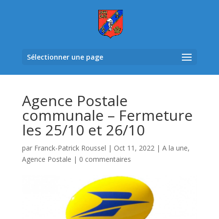
Sélectionner une page
Agence Postale
communale – Fermeture
les 25/10 et 26/10
par
Franck-Patrick Roussel
|
Oct 11, 2022
|
A la une
,
Agence Postale
|
0 commentaires