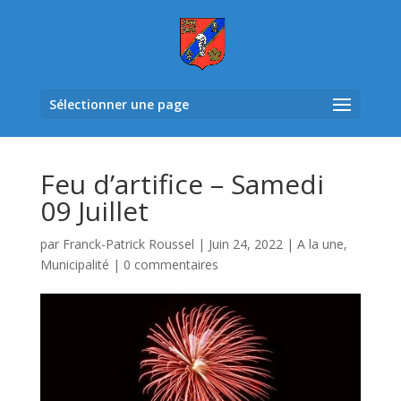
Sélectionner une page
Feu d’artifice – Samedi
09 Juillet
par
Franck-Patrick Roussel
|
Juin 24, 2022
|
A la une
,
Municipalité
|
0 commentaires