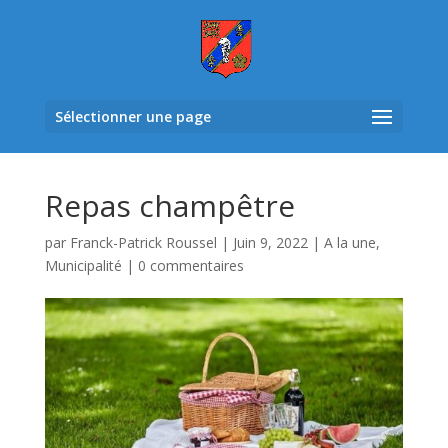
Sélectionner une page
Repas champêtre
par
Franck-Patrick Roussel
|
Juin 9, 2022
|
A la une
,
Municipalité
|
0 commentaires