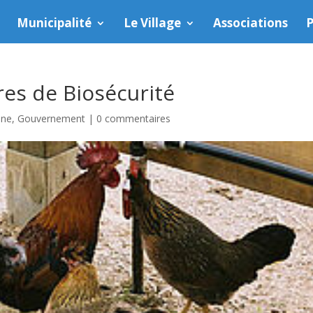
Municipalité
Le Village
Associations
P
res de Biosécurité
une
,
Gouvernement
|
0 commentaires