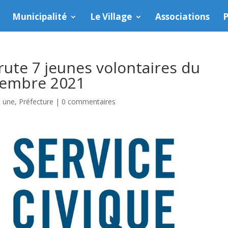
Municipalité
Le Village
Associations
P
rute 7 jeunes volontaires du
écembre 2021
a une
,
Préfecture
|
0 commentaires