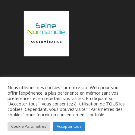
Nous utilisons des cookies sur notre site Web pour vous
Accueil
Municipalité
Le Village de Bueil
offrir l’expérience la plus pertinente en mémorisant vos
préférences et en répétant vos visites. En cliquant sur
Associations
"Accepter tous", vous consentez à l’utilisation de TOUS les
cookies. Cependant, vous pouvez visiter "Paramètres des
cookies" pour fournir un consentement contrôlé.
Réalise par
SDI27 - M Franck-Patrick Roussel
-
CGU
Cookie Paramètres
Accepter tous
-
Politique de confidentialité