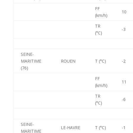
FF
10
(km/h)
TR
-3
(°C)
SEINE-
MARITIME
ROUEN
T (°C)
-2
(76)
FF
11
(km/h)
TR
-6
(°C)
SEINE-
LE-HAVRE
T (°C)
-1
MARITIME