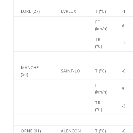
EURE (27)
EVREUX
T (°C)
-1
FF
8
(km/h)
TR
-4
(°C)
MANCHE
SAINT-LO
T (°C)
-0
(50)
FF
9
(km/h)
TR
-3
(°C)
ORNE (61)
ALENCON
T (°C)
-0