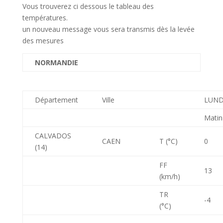
Vous trouverez ci dessous le tableau des
températures.
un nouveau message vous sera transmis dès la levée
des mesures
NORMANDIE
Département
Ville
LUND
Matin
CALVADOS
CAEN
T (°C)
0
(14)
FF
13
(km/h)
TR
-4
(°C)