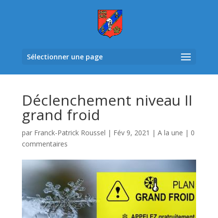
Sélectionner une page
Déclenchement niveau II
grand froid
par
Franck-Patrick Roussel
|
Fév 9, 2021
|
A la une
|
0
commentaires