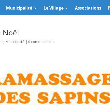
Municipalité
Le Village
Associations
P
e Noël
une
,
Municipalité
|
0 commentaires