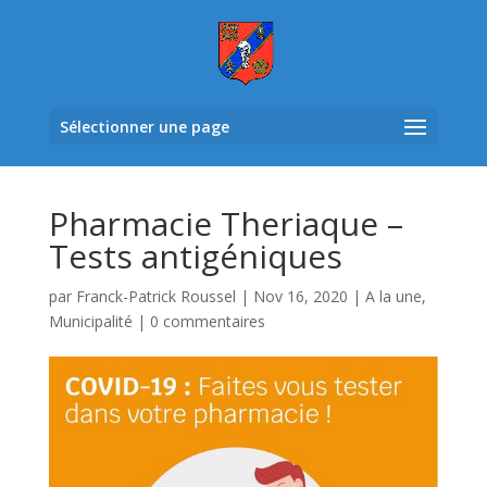
Sélectionner une page
Pharmacie Theriaque –
Tests antigéniques
par
Franck-Patrick Roussel
|
Nov 16, 2020
|
A la une
,
Municipalité
|
0 commentaires