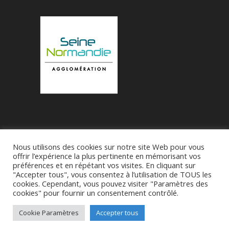
Nous utilisons des cookies sur notre site Web pour vous
Accueil
Municipalité
Le Village de Bueil
offrir l’expérience la plus pertinente en mémorisant vos
préférences et en répétant vos visites. En cliquant sur
Associations
"Accepter tous", vous consentez à l’utilisation de TOUS les
cookies. Cependant, vous pouvez visiter "Paramètres des
cookies" pour fournir un consentement contrôlé.
Réalise par
SDI27 - M Franck-Patrick Roussel
-
CGU
Cookie Paramètres
Accepter tous
-
Politique de confidentialité